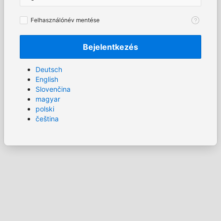
Felhasználónév
Felhasználónév mentése
mentése
Bejelentkezés
Deutsch
English
Slovenčina
magyar
polski
čeština