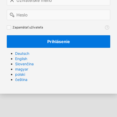
meno
Heslo
Zapamätať
Zapamätať užívateľa
užívateľa
Prihlásenie
Deutsch
English
Slovenčina
magyar
polski
čeština