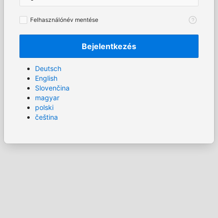
Felhasználónév
Felhasználónév mentése
mentése
Bejelentkezés
Deutsch
English
Slovenčina
magyar
polski
čeština