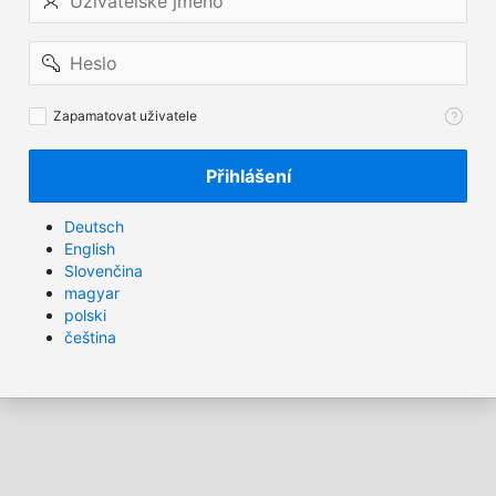
jméno
Heslo
Zapamatovat
Zapamatovat uživatele
uživatele
Přihlášení
Deutsch
English
Slovenčina
magyar
polski
čeština